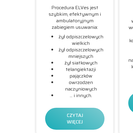
Procedura ELVes jest
szybkim, efektywnym i
ambulatoryjnym
zabiegiem usuwania:
we
żył odpiszczelowych
k
wielkich
żył odpiszczelowych
mniejszych
na
żył siatkowych
telangiektazji
pajączków
owrzodzen
naczyniowych
... i innych.
CZYTAJ
WIĘCEJ