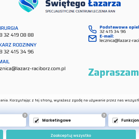
Podstawowa opie
IRURGIA
32 415 34 96
8 32 419 08 88
E-mail:
lecznica@lazarz-raci
KARZ RODZINNY
8 32 415 34 96
MAIL
Zapraszam
cznica@lazarz-raciborz.com.pl
ania. Korzystając z tej strony, wyrażasz zgodę na używanie przez nas wszyst
?
?
DOKTOR PŁONKA
CERTYFIKATY I DYPLOMY
K
Marketingowe
Funkcjo
Projekt i wykonanie
Expo-net.pl
Zaakceptuj wszystko