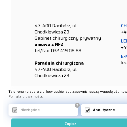
47-400 Racibórz, ul.
CH
Chodkiewicza 23
+4
Gabinet chirurgiczny prywatny
LE
umowa z NFZ
+4
tel/fax: 032 419 08 88
E-
le
Poradnia chirurgiczna
47-400 Racibórz, ul.
Chodkiewicza 23
Ta strona korzysta z plików cookie, aby zapewnić lepszą wygodę użytkow
Polityka prywatności
.
?
STRONA GŁÓWNA
O NASZEJ LECZNICY
Niezbędne
Analityczne
Zapisz