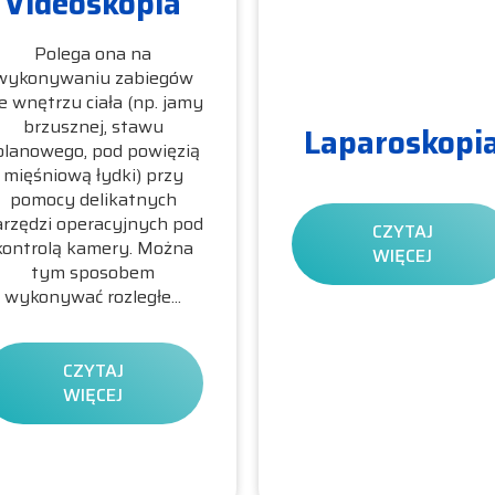
Videoskopia
Polega ona na
wykonywaniu zabiegów
 wnętrzu ciała (np. jamy
brzusznej, stawu
Laparoskopi
olanowego, pod powięzią
mięśniową łydki) przy
pomocy delikatnych
rzędzi operacyjnych pod
CZYTAJ
kontrolą kamery. Można
WIĘCEJ
tym sposobem
wykonywać rozległe...
CZYTAJ
WIĘCEJ