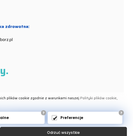
ka zdrowotna:
borz.pl
y.
kich plików cookie zgodnie z warunkami naszej
Polityki plików cookie
,
?
?
ONTAKT
nalne
Preferencje
Odrzuć wszystkie